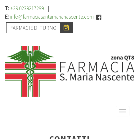
T:
||
+39 0239217299
E:
info@farmaciasantamarianascente.com
FARMACIE DI TURNO
Toggle
naviga
CONTATTI