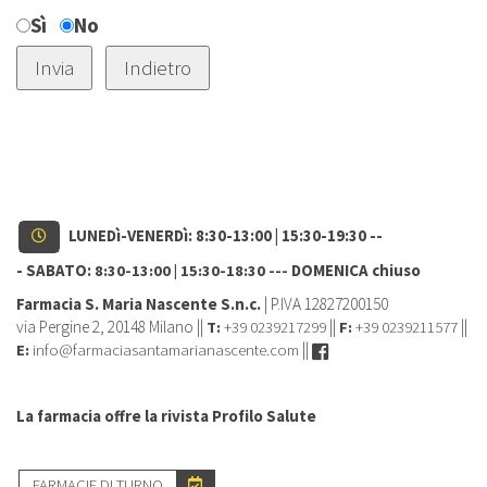
Sì
No
LUNEDì-VENERDì: 8:30-13:00 | 15:30-19:30 --
- SABATO:
DOMENICA chiuso
8:30-13:00 | 15:30-18:30 ---
Farmacia S. Maria Nascente S.n.c.
| P.IVA 12827200150
via Pergine 2, 20148 Milano ||
+39 0239217299
||
+39 0239211577
||
T:
F:
info@farmaciasantamarianascente.com
||
E:
La farmacia offre la rivista Profilo Salute
FARMACIE DI TURNO