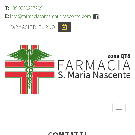
T:
||
+39 0239217299
E:
info@farmaciasantamarianascente.com
FARMACIE DI TURNO
Toggle
naviga
CONTATTI