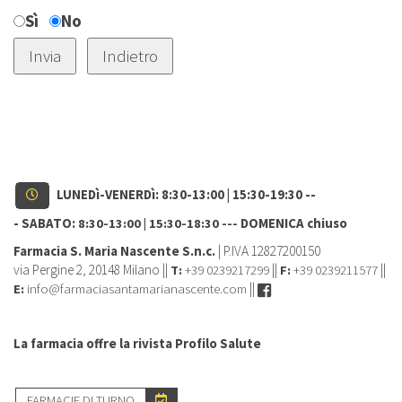
Sì
No
LUNEDì-VENERDì: 8:30-13:00 | 15:30-19:30 --
- SABATO:
DOMENICA chiuso
8:30-13:00 | 15:30-18:30 ---
Farmacia S. Maria Nascente S.n.c.
| P.IVA 12827200150
via Pergine 2, 20148 Milano ||
+39 0239217299
||
+39 0239211577
||
T:
F:
info@farmaciasantamarianascente.com
||
E:
La farmacia offre la rivista Profilo Salute
FARMACIE DI TURNO