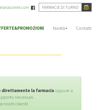
arianascente.com
FARMACIE DI TURNO
FFERTE&PROMOZIONI
Novità
Contatti
 direttamente la farmacia
oppure a
 supporto necessari.
 nostri clienti!