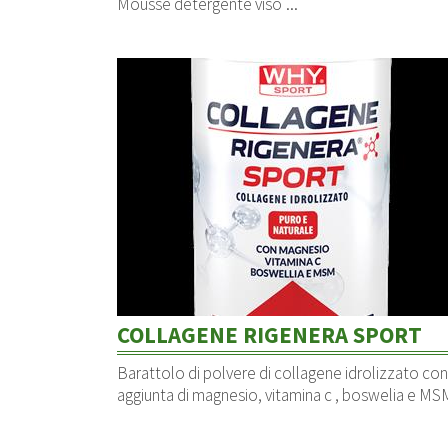
...
Mousse detergente viso
COLLAGENE RIGENERA SPORT
Barattolo di polvere di collagene idrolizzato con
aggiunta di magnesio, vitamina c , boswelia e MS