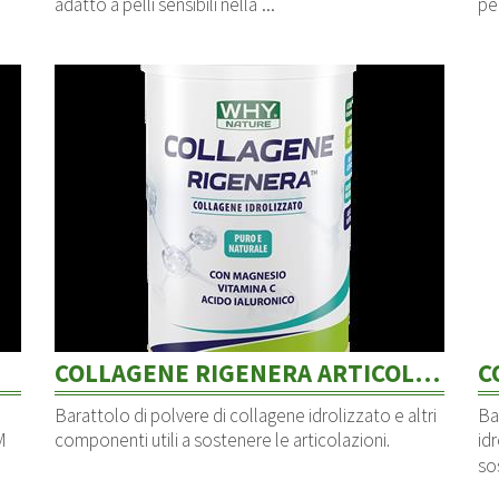
...
adatto a pelli sensibili nella
per
COLLAGENE RIGENERA ARTICOLAZIONI
C
Barattolo di polvere di collagene idrolizzato e altri
Ba
M
componenti utili a sostenere le articolazioni.
idr
so