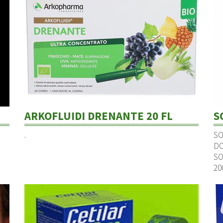
ARKOFLUIDI DRENANTE 20 FL
S
.
SO
DO
SO
20