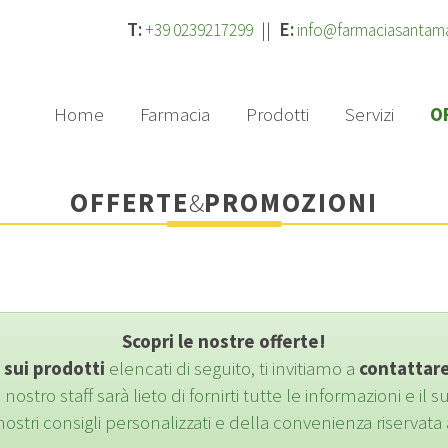
T:
||
E:
+39 0239217299
info@farmaciasantam
Home
Farmacia
Prodotti
Servizi
O
OFFERTE
&
PROMOZIONI
Scopri le nostre offerte!
 sui prodotti
elencati di seguito, ti invitiamo a
contattare
il nostro staff sarà lieto di fornirti tutte le informazioni e il
nostri consigli personalizzati e della convenienza riservata ai