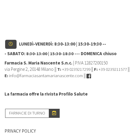
LUNEDì-VENERDì: 8:30-13:00 | 15:30-19:30 --
- SABATO:
DOMENICA chiuso
8:30-13:00 | 15:30-18:30 ---
Farmacia S. Maria Nascente S.n.c.
| P.IVA 12827200150
via Pergine 2, 20148 Milano ||
+39 0239217299
||
+39 0239211577
||
T:
F:
info@farmaciasantamarianascente.com
||
E:
La farmacia offre la rivista Profilo Salute
FARMACIE DI TURNO
PRIVACY POLICY