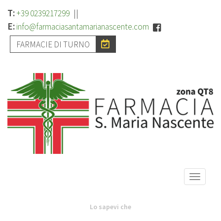
T:
||
+39 0239217299
E:
info@farmaciasantamarianascente.com
FARMACIE DI TURNO
Toggle
naviga
Lo sapevi che