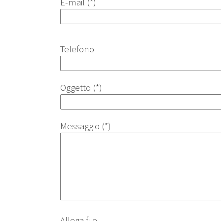
E-mail (*)
Telefono
Oggetto (*)
Messaggio (*)
Allega file