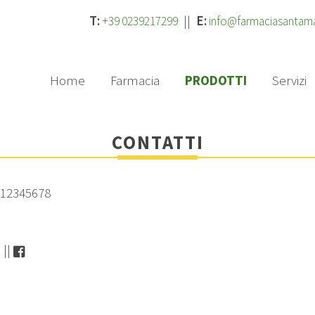
T:
||
E:
+39 0239217299
info@farmaciasantam
Home
Farmacia
PRODOTTI
Servizi
CONTATTI
A 12345678
m
||