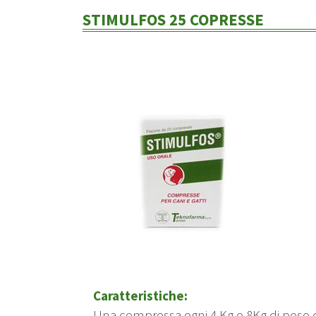
STIMULFOS 25 COPRESSE
Caratteristiche:
Una compressa ogni 4 Kg o 8Kg di peso 