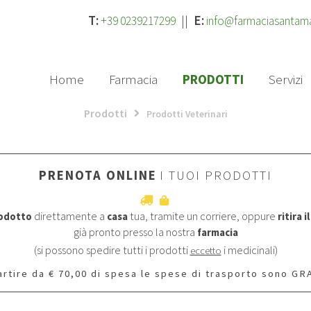
T:
||
E:
+39 0239217299
info@farmaciasantam
Home
Farmacia
PRODOTTI
Servizi
Prodotti
Prodotti Veterinari
PRENOTA ONLINE
I TUOI PRODOTTI
direttamente a
tua, tramite un corriere, oppure
prodotto
casa
ritira 
già pronto presso la nostra
farmacia
(si possono spedire tutti i prodotti
i medicinali)
eccetto
artire da € 70,00 di spesa le spese di trasporto sono GR