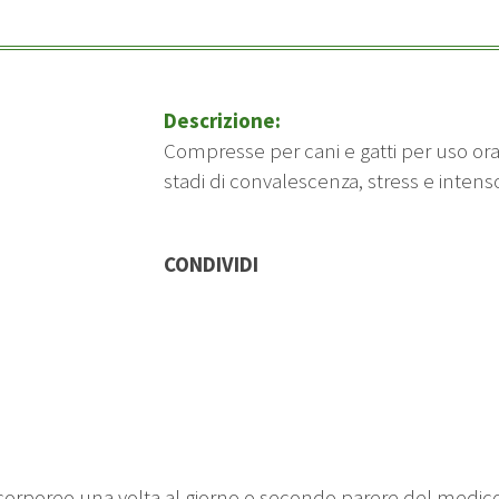
Descrizione:
Compresse per cani e gatti per uso oral
stadi di convalescenza, stress e inten
CONDIVIDI
corporeo una volta al giorno o secondo parere del medico