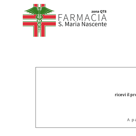
ricevi il 
A p